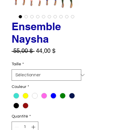
Ensemble
Naysha
Prix
Prix
 55,00 $ 
44,00 $
original
promotionnel
Taille
*
Couleur
*
Quantité
*