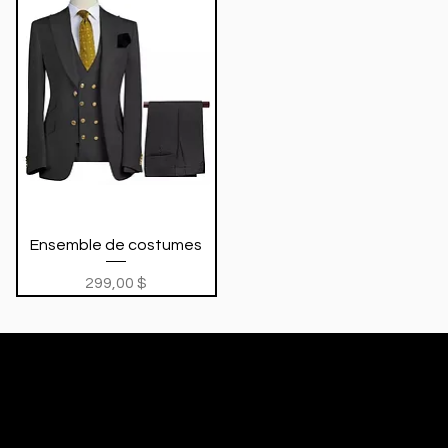
Aperçu rapide
Ensemble de costumes
nnel
Prix
299,00 $