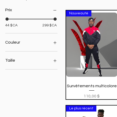
Prix
Nouveauté
44 $CA
299 $CA
Couleur
Taille
2XL
3XL
4XL
Aperçu rapide
Survêtements multicolore
L
M
Prix
110,00 $
S
XL
Le plus récent
XXL