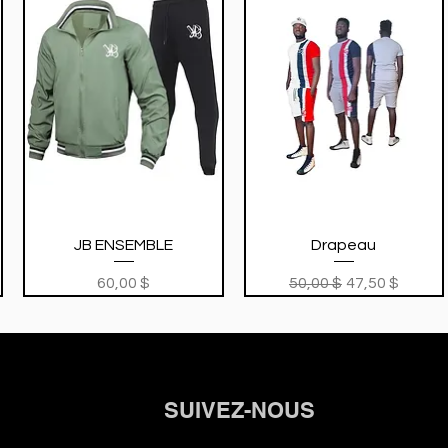
Aperçu rapide
Aperçu rapide
JB ENSEMBLE
Drapeau
onnel
Prix
Prix original
Prix promotio
60,00 $
50,00 $
47,50 $
SUIVEZ-NOUS