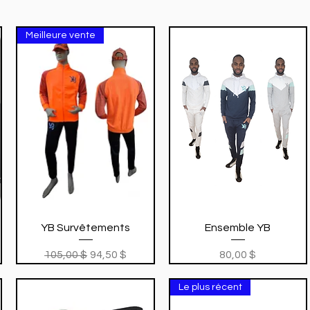
Meilleure vente
Aperçu rapide
Aperçu rapide
YB Survêtements
Ensemble YB
Prix original
Prix promotionnel
Prix
105,00 $
94,50 $
80,00 $
Le plus récent