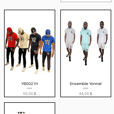
Aperçu rapide
Aperçu rapide
YB0021H
Ensemble Yonnel
Prix
Prix
55,00 $
44,00 $