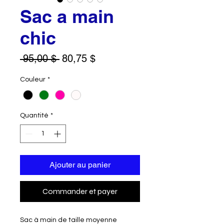
Sac a main
chic
Prix
Prix
 95,00 $ 
80,75 $
original
promotionnel
Couleur
*
Quantité
*
Ajouter au panier
Commander et payer
Sac à main de taille moyenne