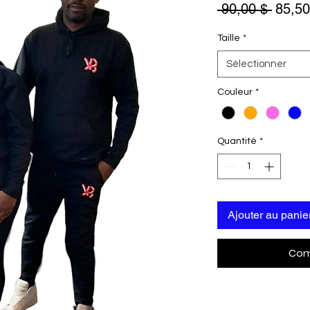
Prix
 90,00 $ 
85,50
origina
Taille
*
Sélectionner
Couleur
*
Quantité
*
Ajouter au panie
Com