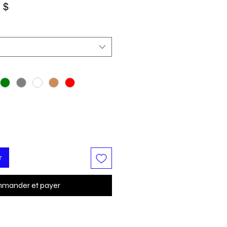
Prix
 $
l
promotionnel
r
mander et payer